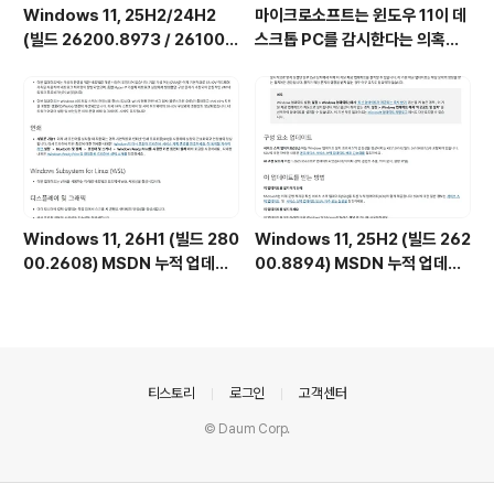
Windows 11, 25H2/24H2
마이크로소프트는 윈도우 11이 데
(빌드 26200.8973 / 26100.
스크톱 PC를 감시한다는 의혹을
8973) UUP 누적 업데이트 통합
부인하며, 해당 서비스가 실제로
판 [한글/영문판]
하는 일을 공개했습니다. (Wind
ows 11 상태 및 최적화된 환경 서
비스를 비활성화하는 방법)
Windows 11, 26H1 (빌드 280
Windows 11, 25H2 (빌드 262
00.2608) MSDN 누적 업데이
00.8894) MSDN 누적 업데이
트 통합판 6in1 [한글/영문판]
트 통합판 6in1 [한글/영문판]
의안내
티스토리
로그인
고객센터
© Daum Corp.