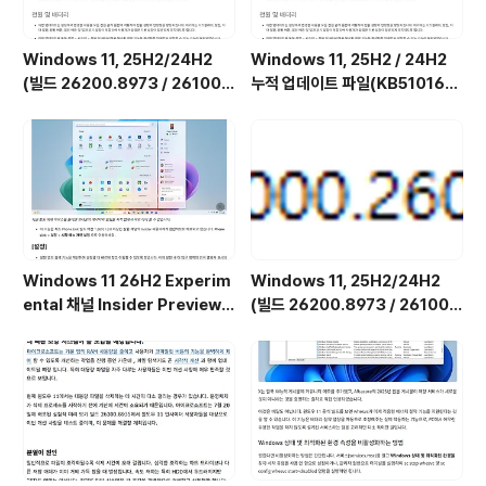
Windows 11, 25H2/24H2
Windows 11, 25H2 / 24H2
(빌드 26200.8973 / 26100.
누적 업데이트 파일(KB510168
8973) 최적화 / 앱제거 / 저사양
4) : 26200.x → 26200.8973
버전 [한글/영문판]
/ 26100.x → 26100.8973 (=
7월 일반 사용자용 선택적 비보안
업데이트)
Windows 11 26H2 Experim
Windows 11, 25H2/24H2
ental 채널 Insider Preview
(빌드 26200.8973 / 26100.
(빌드 26300.9032) UUP 누적
8973) MSDN 누적 업데이트 통
업데이트(KB5101682) 통합 []
합판 6in1 [한글/영문판]