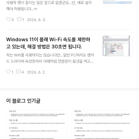
사용자 명이 잘리는 일은 앞으로 없겠군요...단, 새로 설치
해야 적용됩니다...ㅠ
0
1
2026. 6. 3.
Windows 11이 몰래 Wi-Fi 속도를 제한하
고 있는데, 해결 방법은 30초면 됩니다.
글 내용
저는 Wifi를 사용하지는 않습니다만...일반 PC에서도 랜카
드 드라이버 속성창에서 아래처럼 전원관리 옵션을 꺼고
사용하고 있습니다... 일반 PC는 배터리에서 자유롭기 때
1
4
2026. 6. 2.
문에 크게 영향을 미치지 않을 것으로 생각됩니다만...Cha
tGPT가 꺼라고 해서 꺼고 사용중....ㅎㅎ 노트북 같은 경우
는 배터리 부족에서 자유로울 수가 없기 때문에...윈도우에
서...WiFi 기능을 조절하는 것 같습니다.....결국 인터넷 속
도로 연결되어지기 때문에......... 안습입니다...ㅠ 설정을 변
이 블로그 인기글
경해서 인터넷 속도가 더 좋아지면 다행이구요...안그럼 설
정을 원래 상태로 돌리면 되니까 손해보는 것은 없을 것 같
습니다....ㅋ