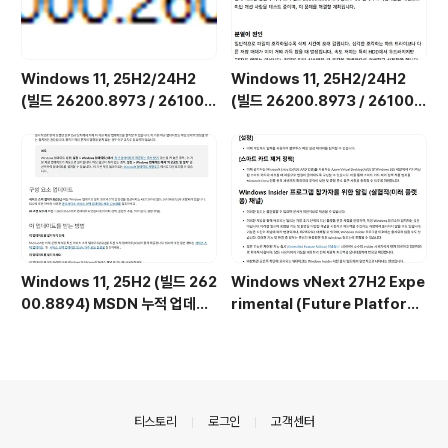
Windows 11, 25H2/24H2
Windows 11, 25H2/24H2
(빌드 26200.8973 / 26100.
(빌드 26200.8973 / 26100.
8973) MSDN 누적 업데이트 통
8973) UUP 누적 업데이트 통합
합판 6in1 [한글/영문판]
판 [한글/영문판]
Windows 11, 25H2 (빌드 262
Windows vNext 27H2 Expe
00.8894) MSDN 누적 업데이
rimental (Future Platform
트 통합판 6in1 [한글/영문판]
s) 채널 Insider Preview (빌드
29639.1000) UUP 통합판 [한
글/영문판]
의안내
티스토리
로그인
고객센터