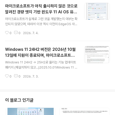
마이크로소프트가 아직 출시하지 않은 것으로
알려진 경량 엣지 기반 윈도우 11 AI OS 유출
글 내용
정보
마이크로소프트가 실제로 그런 것을 개발했는지 여부는 확
인되지 않았으며, 따라서 이것 역시 이전의 EdgeOS 사태
처럼 매우 정교하게 만들어진 가짜 뉴스일 가능성이 있다
0
0
2026. 7. 4.
는 점을 명심해야 합니다. AI 전용 OS ㅋㅋㅋㅋㅋ사용할
일은 없을 것 같습니다...
Windows 11 24H2 버전은 2026년 10월
13일에 지원이 종료되며, 마이크로소프트는
글 내용
사용자들에게 업그레이드를 권장하고 있습니
Windows 11 24H2 → 25H2로 올리는 기능 업데이트
다.
패키지 (재설치하지 않고...)2025.10.01Windows 11 2
4H2 26100.5074 → Windows 11 25H2 26200.5
0
0
2026. 7. 3.
074 활성화 패키지(KB5054156)2025.08.2915Win
dows 11, 25H2 빌드 26100.xxx → 26200.xxx 기능
업데이트 패키지 파일(KB5054156)
이 블로그 인기글