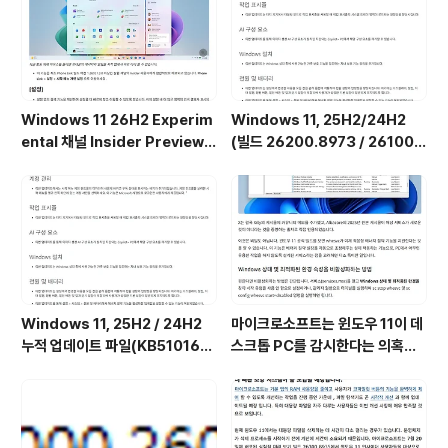
Windows 11 26H2 Experim
Windows 11, 25H2/24H2
ental 채널 Insider Preview
(빌드 26200.8973 / 26100.
(빌드 26300.9032) UUP 누적
8973) 최적화 / 앱제거 / 저사양
업데이트(KB5101682) 통합 []
버전 [한글/영문판]
Windows 11, 25H2 / 24H2
마이크로소프트는 윈도우 11이 데
누적 업데이트 파일(KB510168
스크톱 PC를 감시한다는 의혹을
4) : 26200.x → 26200.8973
부인하며, 해당 서비스가 실제로
/ 26100.x → 26100.8973 (=
하는 일을 공개했습니다. (Wind
7월 일반 사용자용 선택적 비보안
ows 11 상태 및 최적화된 환경 서
업데이트)
비스를 비활성화하는 방법)