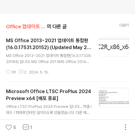
더보기
Office 업데이트 통합판
의 다른 글
MS Office 2013~2021 업데이트 통합판
(16.0.17531.20152) (Updated May 20
글 내용
24) [배포 종료]
MS Office 2013~2021 업데이트 통합판(16.0.17328.
20184) 입니다. MS Office 2013MS Office 2016M
S Office 2019MS Office 2021이렇게 3개의 버전이
39
2
2024. 5. 15.
들어있습니다. 반드시 [설치 방법.png] 파일을 읽어보시
고 설치하세요^^ 1. 한글판 uTorrent 설치 및 사용
방법 2. 영문판 3. 설치 방법 ISO 파일을 풀지
Microsoft Office LTSC ProPlus 2024
마시고 파일 탐색기에서 [탑재] 메뉴로 탑재하거나 (ISO
파일을 풀면 디펜더에서 잡아갑니다.ㅠ)[ISO 파일 → 연결
Preview x64 [배포 종료]
글 내용
프로그램 → 파일 탐색기] 로 탑재시켜서 실행하세요. 아
Office LTSC ProPlus 2024 Preview 입니다....엑셀 /
래 방법 중 1개만 해주면 됩니다. [디펜더 오진 회피하기 방
워드 / 파워포인터만 설치되도록 만들었습니다. 다른 제품
법 1] 1.디펜더 제외 폴더..
을 설치하려면YAOCTRI_Configurator.cmd 파일로 다
47
2
2024. 4. 19.
시 설정파일을 만들어야합니다. 수정 전에 받으신 분들은
5
1
아래 파일 교체하시길 바랍니다. 1. 한글판 설치시 추가