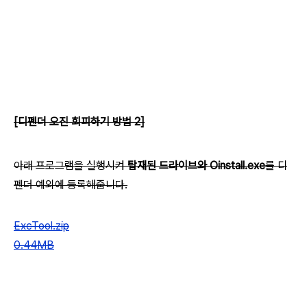
[디펜더 오진 회피하기 방법 2]
아래 프로그램을 실행시켜
탑재된 드라이브와 Oinstall.exe
를 디
펜더 예외에 등록해줍니다.
ExcTool.zip
0.44MB