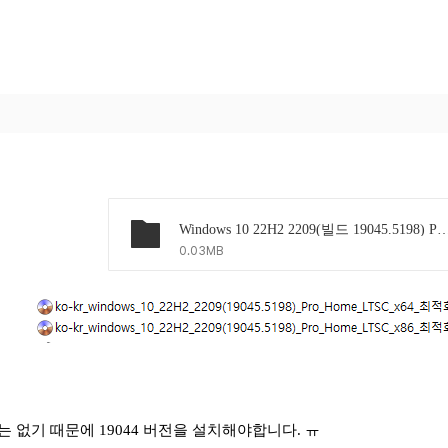
Windows 10 22H2 2209(빌드 19045.5198) Pro Home LTSC (x64_x86) 최적화 버전 6i
0.03MB
5에는 없기 때문에 19044 버전을 설치해야합니다. ㅠ