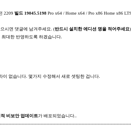
버전 2209
빌드
19045.5198
Pro x64 / Home x64 / Pro x86 Home 
으시면 댓글에 남겨주세요. (
반드시 설치한 에디션 명을 적어주세요
)
여 최대한 반영하도록 하겠습니다.
의 차이 없습니다. 몇가지 수정해서 새로 셋팅한 겁니다.
적 비보안
업데이트
가 배포되었습니다..
-----------------------------------------------------------------------------------------