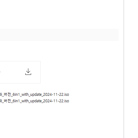
n1 KO-KR.torrent