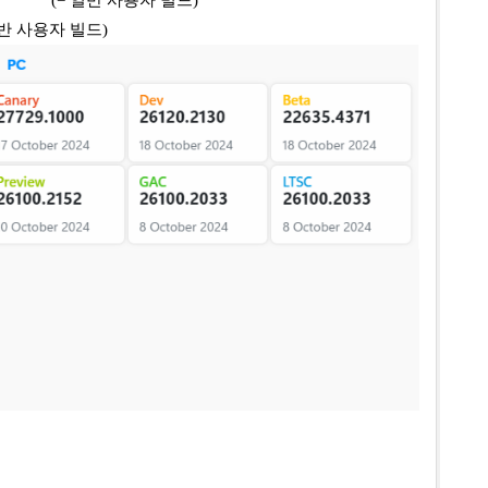
198 (= 일반 사용자 빌드)
반 사용자 빌드)