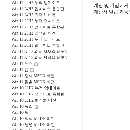
Win 11 24H2 누적 업데이트
개인 및 기업에게
Win 11 24H2 업데이트 통합판
계산서 발급 가능!
Win 11 24H2 최적화 버전
Win 11 23H2 누적 업데이트
Win 11 23H2 업데이트 통합판
Win 11 23H2 최적화 버전
Win 11 26H1 누적 업데이트
Win 11 26H1 업데이트 통합판
Win 11 & 10 외국 저사양 윈도우
Win 11 & 10 외국 게임용 윈도우
Win 11 뉴스
Win 11 팁
Win 11 정식 MSDN 버전
Win 11 월별 MSDN 버전
Win 10 22H2 누적 업데이트
Win 10 22H2 업데이트 통합판
Win 10 22H2 최적화 버전
Win 10 뉴스
Win 10 팁
Win 10 정식 MSDN 버전
Win 10 월별 MSDN 버전