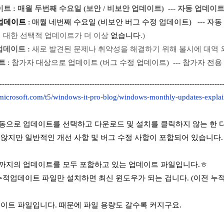
이트
: 매월 두번째 수요일 (보안 / 비보안 업데이트) --- 자동 업데이트
업데이트
: 매월 네번째
수
요일 (비보안 버그 수정 업데이트) --- 자
H2에 대한 선택적 업데이트가 더 이상
없습니다
.)
업데이트
:
새로 발견된 문제나 취약성을 해결하기 위해 불시에 대역 외
이트
: 참가자 대상으로 업데이트 (버그 수정 업데이트) --- 참가자 전
-----------------------------------------------------------------------------------------
.microsoft.com/t5/windows-it-pro-blog/windows-monthly-updates-expla
동으로 업데이트를 선택하고 다운로드 및 설치를 클릭하지 않는 한 
않지만 일반적인 개선 사항 및 버그 수정 사항이 포함되어 있습니다.
까지의 업데이트를 모두 포함하고 있는 업데이트 파일입니다.ㅎ
누적업데이트 파일만 설치하면 최신 윈도우가 되는 겁니다. (이전 
이트 파일입니다. 때문에 파일 용량도 갈수록 커지구요.