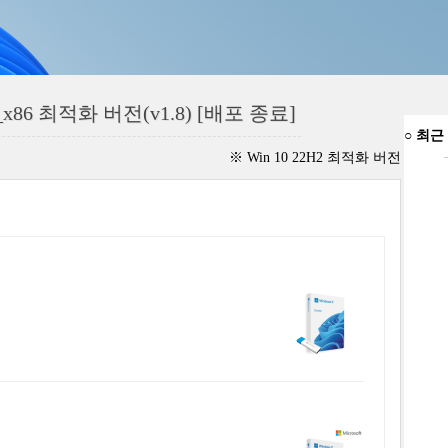
x64_x86 최적화 버전(v1.8) [배포 종료]
○
최근
※
Win 10 22H2 최적화 버전