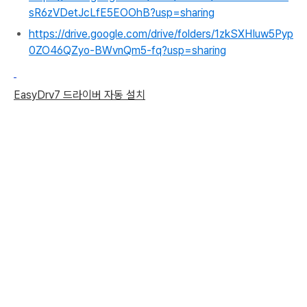
sR6zVDetJcLfE5EOOhB?usp=sharing
https://drive.google.com/drive/folders/1zkSXHIuw5Pyp
0ZO46QZyo-BWvnQm5-fq?usp=sharing
EasyDrv7 드라이버 자동 설치