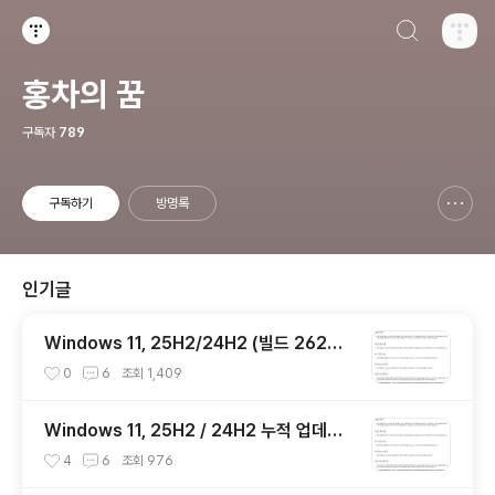
검색하기
티스토리
홍차의 꿈
구독자
789
구독하기
방명록
신고하기 레이어
열기
인기글
Windows 11, 25H2/24H2 (빌드 2620
0.8973 / 26100.8973) 최적화 / 앱제거 /
0
6
조회
1,409
저사양 버전 [한글/영문판]
Windows 11, 25H2 / 24H2 누적 업데이
트 파일(KB5101684) : 26200.x → 262
4
6
조회
976
00.8973 / 26100.x → 26100.8973 (=