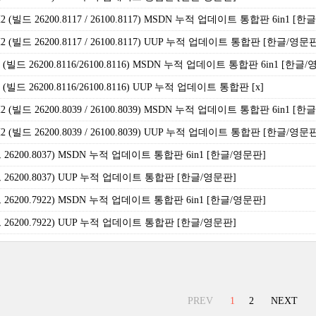
 24H2 (빌드 26200.8117 / 26100.8117) MSDN 누적 업데이트 통합판 6in1 [
 24H2 (빌드 26200.8117 / 26100.8117) UUP 누적 업데이트 통합판 [한글/영문
4H2 (빌드 26200.8116/26100.8116) MSDN 누적 업데이트 통합판 6in1 [한글
4H2 (빌드 26200.8116/26100.8116) UUP 누적 업데이트 통합판 [x]
 24H2 (빌드 26200.8039 / 26100.8039) MSDN 누적 업데이트 통합판 6in1 [
 24H2 (빌드 26200.8039 / 26100.8039) UUP 누적 업데이트 통합판 [한글/영문
(빌드 26200.8037) MSDN 누적 업데이트 통합판 6in1 [한글/영문판]
(빌드 26200.8037) UUP 누적 업데이트 통합판 [한글/영문판]
(빌드 26200.7922) MSDN 누적 업데이트 통합판 6in1 [한글/영문판]
(빌드 26200.7922) UUP 누적 업데이트 통합판 [한글/영문판]
PREV
1
2
NEXT