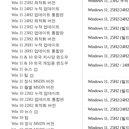
Windows 11, 23H2 
Win 11 25H2 최적화 버전
Win 11 24H2 누적 업데이트
Windows 11, 25H2/2
Win 11 24H2 업데이트 통합판
Windows 11, 25H2/2
Win 11 24H2 최적화 버전
Win 11 23H2 누적 업데이트
Windows 11, 25H2 
Win 11 23H2 업데이트 통합판
Windows 11, 25H2 
Win 11 23H2 최적화 버전
Win 11 26H1 누적 업데이트
Windows 11, 25H2/2
Win 11 26H1 업데이트 통합판
Windows 11, 25H2/2
Win 11 & 10 외국 저사양 윈도우
Win 11 & 10 외국 게임용 윈도우
Windows 11, 25H2 
Win 11 뉴스
Win 11 팁
Win 11 정식 MSDN 버전
Windows 11, 25H2 
Win 11 월별 MSDN 버전
Windows 11, 25H2 
Win 10 22H2 누적 업데이트
Win 10 22H2 업데이트 통합판
Windows 11, 25H2/2
Win 10 22H2 최적화 버전
Windows 11, 25H2/2
Win 10 뉴스
Win 10 팁
Windows 11, 25H2 
Win 10 정식 MSDN 버전
Windows 11, 25H2 