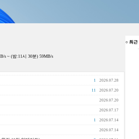
○
최근
 (밤:11시 30분) 59MB/s
]
1
2026.07.28
11
2026.07.20
2026.07.20
2026.07.17
1
2026.07.14
2026.07.14