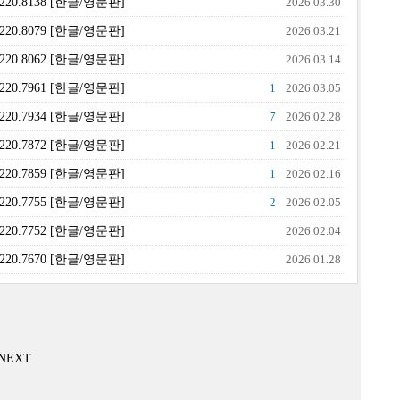
26220.8138 [한글/영문판]
2026.03.30
26220.8079 [한글/영문판]
2026.03.21
26220.8062 [한글/영문판]
2026.03.14
26220.7961 [한글/영문판]
1
2026.03.05
26220.7934 [한글/영문판]
7
2026.02.28
26220.7872 [한글/영문판]
1
2026.02.21
26220.7859 [한글/영문판]
1
2026.02.16
26220.7755 [한글/영문판]
2
2026.02.05
26220.7752 [한글/영문판]
2026.02.04
26220.7670 [한글/영문판]
2026.01.28
NEXT