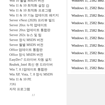
Win 10 월별 MSDN 버전
Windows 11, 25H2 B
Win 11 & 10 최적화 설정
Windows 11, 25H2 B
Win 11 & 10 최적화 프로그램
Win 11 & 10 기능 업데이트 패키지
Windows 11, 25H2 B
Server vNext (2028) 프리뷰 빌드
Windows 11, 25H2 B
Server 20xx 누적 업데이트
Server 20xx 업데이트 통합판
Windows 11, 25H2 B
Server 202x 뉴스 및 팁
Windows 11, 25H2 B
Server 정식 MSDN 버전
Server 월별 MSDN 버전
Windows 11, 25H2 B
Office 업데이트 통합판
Windows 11, 25H2 B
Office 정식 MSDN 버전
EasyDrv7 드라이버 자동 설치
Windows 11, 25H2 B
Realtek_Intel 최신 랜 드라이버
Windows 11, 25H2 B
Win 7, 8.1업데이트 통합판
Win XP, Vista, 7, 8 정식 MSDN
Win 11 & 10 PE
기타
자작 프로그램
/
/