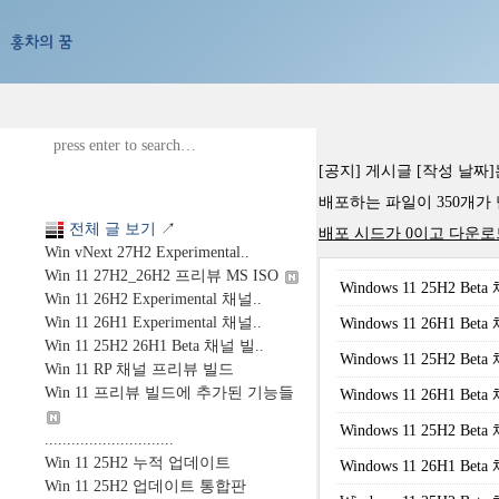
[공지] 게시글 [작성 날짜
배포하는 파일이 350개가 넘습
전체 글 보기
↗
배포 시드가 0이고 다운로
Win vNext 27H2 Experimental..
Win 11 27H2_26H2 프리뷰 MS ISO
Windows 11 25H2 Bet
Win 11 26H2 Experimental 채널..
Win 11 26H1 Experimental 채널..
Windows 11 26H1 Be
Win 11 25H2 26H1 Beta 채널 빌..
Windows 11 25H2 Be
Win 11 RP 채널 프리뷰 빌드
Win 11 프리뷰 빌드에 추가된 기능들
Windows 11 26H1 Be
Windows 11 25H2 Be
.............................
Win 11 25H2 누적 업데이트
Windows 11 26H1 Be
Win 11 25H2 업데이트 통합판