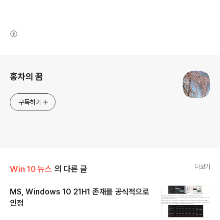
(새창열림)
로그 정보
홍차의 꿈
구독하기
더보기
Win 10 뉴스
의 다른 글
MS, Windows 10 21H1 존재를 공식적으로
인정
글 내용