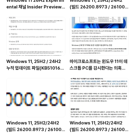
Windows 11 26H2 Experim
Windows 11, 25H2/24H2
ental 채널 Insider Preview
(빌드 26200.8973 / 26100.
(빌드 26300.9032) UUP 누적
8973) 최적화 / 앱제거 / 저사양
업데이트(KB5101682) 통합 []
버전 [한글/영문판]
Windows 11, 25H2 / 24H2
마이크로소프트는 윈도우 11이 데
누적 업데이트 파일(KB510168
스크톱 PC를 감시한다는 의혹을
4) : 26200.x → 26200.8973
부인하며, 해당 서비스가 실제로
/ 26100.x → 26100.8973 (=
하는 일을 공개했습니다. (Wind
7월 일반 사용자용 선택적 비보안
ows 11 상태 및 최적화된 환경 서
업데이트)
비스를 비활성화하는 방법)
Windows 11, 25H2/24H2
Windows 11, 25H2/24H2
(빌드 26200.8973 / 26100.
(빌드 26200.8973 / 26100.