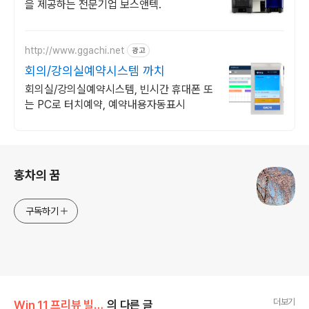
을 제공하는 전문기업 보스앤텍.
http://www.ggachi.net
광고
회의/강의실예약시스템 까치
회의실/강의실예약시스템, 빈시간 휴대폰 또
는 PC로 터치예약, 예약내용자동표시
로그 정보
홍차의 꿈
구독하기
더보기
Win 11 프리뷰 빌드에 추가된 기능들
의 다른 글