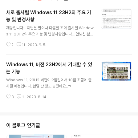
새로 출시될 Windows 11 23H2의 주요 기
능 및 변경사항
글 내용
재탕입니다... 이번달 말이나 다음달 초에 출시될 Window
s 11 23H2의 주요 기능 및 변경사항입니다... 안보신 분들
은 한번씩 읽어보시길 바랍니다...ㅎ 아래에 설명된 23H2
2
11
2023. 9. 5.
의 기능과 변경사항이 거의 전부라고 봐야됩니다. 시간이
한달 밖에 남지 않았기 때문에 더 추가할 것도 뺄 것도 없기
때문입니다. 이제 슬슬 MS 내부에서도 정식 출시 준비를
Windows 11, 버전 23H2에서 기대할 수 있
진행할 것으로 예상됩니다. 포장하고 택배 보낼 준비를 해
야겠지요..ㅋㅋㅋㅋㅋㅋ
는 기능
글 내용
Windows 11, 23H2 버전이 9월말에서 10월 초쯤에 출
시될 예정입니다. 한달 반 정도 남았네요..ㅎ
3
1
2023. 8. 14.
이 블로그 인기글