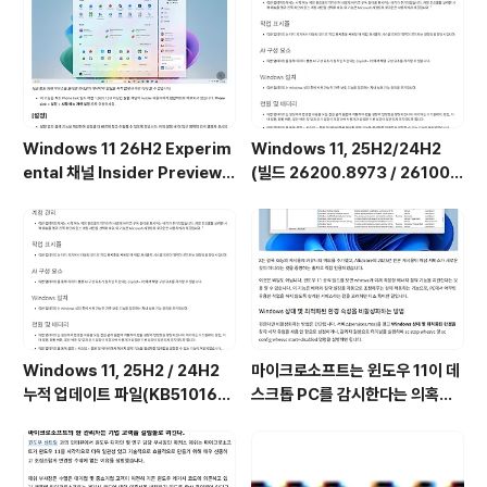
Windows 11 26H2 Experim
Windows 11, 25H2/24H2
ental 채널 Insider Preview
(빌드 26200.8973 / 26100.
(빌드 26300.9032) UUP 누적
8973) 최적화 / 앱제거 / 저사양
업데이트(KB5101682) 통합 []
버전 [한글/영문판]
Windows 11, 25H2 / 24H2
마이크로소프트는 윈도우 11이 데
누적 업데이트 파일(KB510168
스크톱 PC를 감시한다는 의혹을
4) : 26200.x → 26200.8973
부인하며, 해당 서비스가 실제로
/ 26100.x → 26100.8973 (=
하는 일을 공개했습니다. (Wind
7월 일반 사용자용 선택적 비보안
ows 11 상태 및 최적화된 환경 서