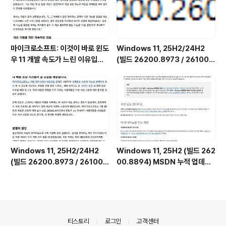
업데이트)
비스를 비활성화하는 방법)
마이크로소프트: 이것이 바로 윈도
Windows 11, 25H2/24H2
우 11 개발 속도가 느린 이유입니
(빌드 26200.8973 / 26100.
다.
8973) MSDN 누적 업데이트 통
합판 6in1 [한글/영문판]
Windows 11, 25H2/24H2
Windows 11, 25H2 (빌드 262
(빌드 26200.8973 / 26100.
00.8894) MSDN 누적 업데이
8973) UUP 누적 업데이트 통합
트 통합판 6in1 [한글/영문판]
판 [한글/영문판]
의안내
티스토리
로그인
고객센터