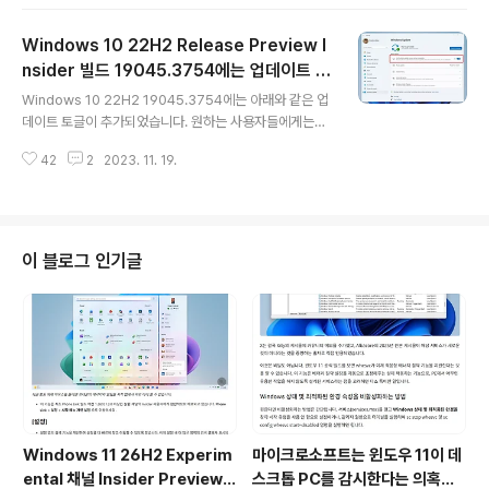
ot를 사용할 수 있을 겁니다.ㅎ
Windows 10 22H2 Release Preview I
nsider 빌드 19045.3754에는 업데이트 토
글 내용
글이 추가됨
Windows 10 22H2 19045.3754에는 아래와 같은 업
데이트 토글이 추가되었습니다. 원하는 사용자들에게는
"최신 업데이트가 제공되는 즉시 받기" 토글을 켜짐으로 설
42
2
2023. 11. 19.
정할 수 있습니다. 현재는 RP 프리뷰 빌드에 업데이트 토
글이 추가되었지만 조만간 모든 Windows 10에 추가될
예정입니다. MS의 개발 책임자가 바뀌어서.... 개발이 끝난
Windows 10에도 새로운 기능이 추가될 것 같습니다.ㅎ
이 블로그 인기글
Windows 11 26H2 Experim
마이크로소프트는 윈도우 11이 데
ental 채널 Insider Preview
스크톱 PC를 감시한다는 의혹을