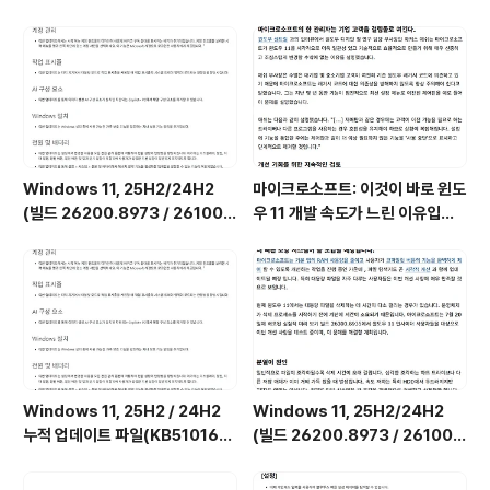
(빌드 26300.9032) UUP 누적
부인하며, 해당 서비스가 실제로
업데이트(KB5101682) 통합 []
하는 일을 공개했습니다. (Wind
ows 11 상태 및 최적화된 환경 서
비스를 비활성화하는 방법)
Windows 11, 25H2/24H2
마이크로소프트: 이것이 바로 윈도
(빌드 26200.8973 / 26100.
우 11 개발 속도가 느린 이유입니
8973) 최적화 / 앱제거 / 저사양
다.
버전 [한글/영문판]
Windows 11, 25H2 / 24H2
Windows 11, 25H2/24H2
누적 업데이트 파일(KB510168
(빌드 26200.8973 / 26100.
4) : 26200.x → 26200.8973
8973) UUP 누적 업데이트 통합
/ 26100.x → 26100.8973 (=
판 [한글/영문판]