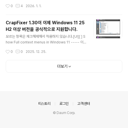
b Link: https://t.co/g8ls3oLoMh#SuperMSConfig #windows11 #Wind
작성시간
0
4
2026. 1. 1.
ows @microsoft #Copilot pic.twitter.com/FsfzbwzSX3— Beli...github.
com https://github.com/builtbybel/SuperMSConfig/releases/downlo
ad/1.5/Sup..
CrapFixer 1.30이 이제 Windows 11 25
H2 이상 버전을 공식적으로 지원합니다.
글 내용
모르는 항목은 체크해제해서 적용하지 않습니다.[UI][ ] S
how Full context menus in Windows 11 ----- 이
항목은 반드시 체크해제합니다. 설정이 잘못되면 [restor
작성시간
0
0
2025. 12. 25.
e] 버튼을 눌러서 복원합니다. github.com/CrapFixer
github.com/CrapFixer/releases
더보기
의안내
티스토리
로그인
고객센터
© Daum Corp.