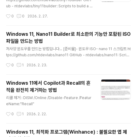
ub - ntdevlabs/tiny11builder: Scripts to build a tr
immed-down Windows 11 image.Scripts to buil
작성시간
0
0
2026. 2. 27.
d a trimmed-down Windows 11 image. Contribut
e to ntdevlabs/tiny11builder development by cr
eating an account on GitHub.github.com tiny11m
Windows 11, Nano11 Builder로 최소한의 기능만 포함된 ISO
aker.ps1 파일을 실행해주면 됩니다.ㅎ
파일을 만드는 방법
글 내용
저사양 윈도우를 만드는 방법입니다... [준비물]- 윈도우 ISO- nano 11 스크립트 ht
tps://github.com/ntdevlabs/nano11 GitHub - ntdevlabs/nano11: Script
to build possibly the most trimmed-down Windows 11 experience.Sc
작성시간
0
1
2026. 2. 23.
ript to build possibly the most trimmed-down Windows 11 experienc
e. - ntdevlabs/nano11github.com
Windows 11에서 Copilot과 Recall의 흔
적을 완전히 제거하는 방법
글 내용
리콜 제거 : DISM /Online /Disable-Feature /Featur
eName:"Recall"
작성시간
0
1
2026. 2. 22.
Windows 11, 최적화 프로그램(Winhance) : 불필요한 앱 제