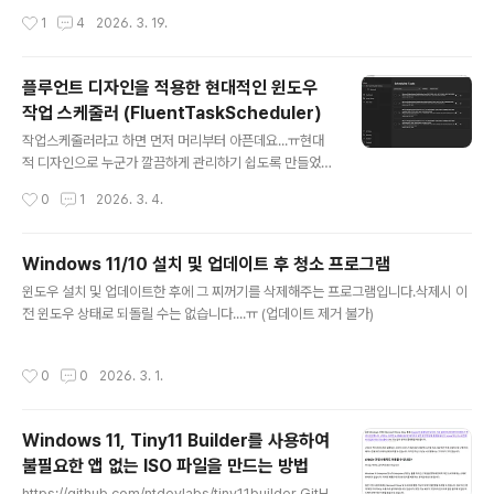
ent by creating an account on GitHub.github.co
작성시간
1
4
2026. 3. 19.
m 그냥 체크하면 바로 적용됩니다.ㅎ
플루언트 디자인을 적용한 현대적인 윈도우
작업 스케줄러 (FluentTaskScheduler )
글 내용
작업스케줄러라고 하면 먼저 머리부터 아픈데요...ㅠ현대
적 디자인으로 누군가 깔끔하게 관리하기 쉽도록 만들었네
요...ㅎㅎ 다운로드 :https://github.com/TRGamer-te
작성시간
0
1
2026. 3. 4.
ch/FluentTaskSchedulerhttps://github.com/TRG
amer-tech/FluentTaskScheduler/releases/tag/
V1.4.0 [윈도우 기본 작업 스케줄러]taskschd.msc
Windows 11/10 설치 및 업데이트 후 청소 프로그램
글 내용
윈도우 설치 및 업데이트한 후에 그 찌꺼기를 삭제해주는 프로그램입니다.삭제시 이
전 윈도우 상태로 되돌릴 수는 없습니다....ㅠ (업데이트 제거 불가)
작성시간
0
0
2026. 3. 1.
Windows 11, Tiny11 Builder를 사용하여
불필요한 앱 없는 ISO 파일을 만드는 방법
글 내용
https://github.com/ntdevlabs/tiny11builder GitH