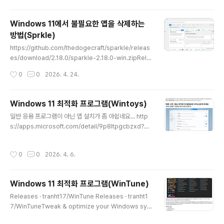
Windows 11에서 불필요한 앱을 삭제하는
방법(Sprkle)
글 내용
https://github.com/thedogecraft/sparkle/releas
es/download/2.18.0/sparkle-2.18.0-win.zipRele
ase 2.18.0 · thedogecraft/sparkle · GitHub 1. Spa
작성시간
0
0
2026. 4. 24.
rkle Deblot 옵션을 선택한 경우 ----- 제거할 앱을 일일
이 선택할 수 있음 (권장) 2. Raphire's Win11Debloat -
--- 미리 정해진 앱이 자동으로 삭제됨(비 권장)
Windows 11 최적화 프로그램(Wintoys)
글 내용
일반 응용 프로그램이 아닌 앱 설치가 좀 아쉽네요... http
s://apps.microsoft.com/detail/9p8ltpgcbzxd?hl
=ko-KR&gl=KR Wintoys - Windows에서 무료 다운
로드 및 설치 | Microsoft StoreUnlock the full pote
작성시간
0
0
2026. 4. 6.
ntial of the operating system and control every
aspect of the experience in a safe and time-sav
ing manner. You can configure, optimize, clean, r
Windows 11 최적화 프로그램(WinTune)
epair, and tweak Windows to your preference, h
글 내용
aving all the settings you need at your fing..
Releases · tranht17/WinTune Releases · tranht1
7/WinTuneTweak & optimize your Windows sys
tem. Contribute to tranht17/WinTune developm