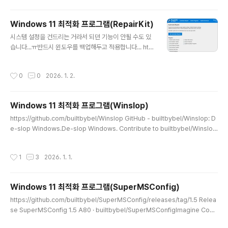
Windows 11 최적화 프로그램(RepairKit)
글 내용
시스템 설정을 건드리는 거라서 되던 기능이 안될 수도 있
습니다...ㅠ반드시 윈도우를 백업해두고 적용합니다... http
s://github.com/Foulest/RepairKit/releases Relea
ses · Foulest/RepairKitAll-in-one Java-based W
작성시간
0
0
2026. 1. 2.
indows repair and maintenance toolkit. - Foules
t/RepairKitgithub.com https://github.com/Foules
t/RepairKit/releases/download/1.3.6/RepairKit-
Windows 11 최적화 프로그램(Winslop)
1.3.6.zip 다른 건 다 필요없고, 아래 Automatic Repair
글 내용
s 항목만 체크해서 적용시키면 되겠죠. RepairKit은Win
https://github.com/builtbybel/Winslop GitHub - builtbybel/Winslop: D
dows 복구 및 유지 관리 도..
e-slop Windows.De-slop Windows. Contribute to builtbybel/Winslop
development by creating an account on GitHub.github.com 아래 항목
들을 트윅하는 프로그램입니다.잘 모르는 항목은 건너뜁니다.. (체크하지 않습니다)
작성시간
1
3
2026. 1. 1.
Windows 11 최적화 프로그램(SuperMSConfig)
글 내용
https://github.com/builtbybel/SuperMSConfig/releases/tag/1.5 Relea
se SuperMSConfig 1.5 A80 · builtbybel/SuperMSConfigImagine Copil
ot guiding you through your Windows 11 system configuration! Githu