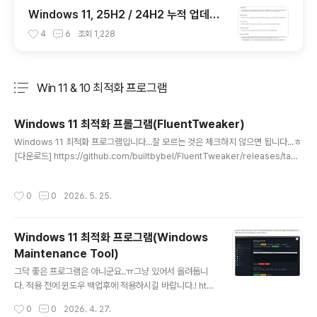
Windows 11, 25H2 / 24H2 누적 업데이
트 파일(KB5101684) : 26200.x → 262
4
6
조회
1,228
00.8973 / 26100.x → 26100.8973 (=
7월 일반 사용자용 선택적 비보안 업데이트)
Win 11 & 10 최적화 프로그램
분류 전체보기
주요 글 목록
Windows 11 최적화 프롤그램(FluentTweaker)
글 내용
Windows 11 최적화 프로그램입니다...잘 모르는 것은 체크하지 않으면 됩니다...ㅎ
[다운로드] https://github.com/builtbybel/FluentTweaker/releases/tag/
26.05.25 https://github.com/builtbybel/FluentTweaker/releases/dow
nload/26.05.25/FluentTweaker-win-x64.zip 저는 모두 체크하고 아래 것만
작성시간
0
0
2026. 5. 25.
해제했는데요...크게 사용상 문제는 없네요...ㅎ
Windows 11 최적화 프로그램(Windows
Maintenance Tool)
글 내용
그닥 좋은 프로그램은 아니군요..ㅠ그냥 있어서 올려둡니
다. 적용 전에 윈도우 백업후에 적용하시길 바랍니다.! http
s://github.com/ios12checker/Windows-Mainten
작성시간
0
0
2026. 4. 27.
ance-Tool