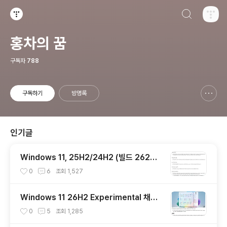
검색하기
티스토리
홍차의 꿈
구독자
788
구독하기
방명록
신고하기 레이어
열기
인기글
Windows 11, 25H2/24H2 (빌드 2620
0.8973 / 26100.8973) 최적화 / 앱제거 /
0
6
조회
1,527
저사양 버전 [한글/영문판]
Windows 11 26H2 Experimental 채널 I
nsider Preview (빌드 26300.9032) U
0
5
조회
1,285
UP 누적 업데이트(KB5101682) 통합 []