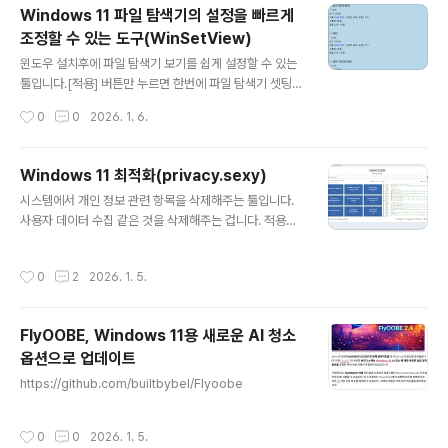
Windows 11 파일 탐색기의 설정을 빠르게
조정할 수 있는 도구(WinSetView)
글 내용
윈도우 설치후에 파일 탐색기 보기를 쉽게 설정할 수 있는
툴입니다.[적용] 버튼만 누르면 한번에 파일 탐색기 셋팅이
끝납니다.ㅎㅎㅎ[복원] 버튼은 안눌서봐서 모르겠네요 ㅋ
작성시간
0
0
2026. 1. 6.
한번만 설정해 놓으면 다음번에 윈도우 재설치후에 다시
적용이 가능합니다...ㅋ =====================
===================================
Windows 11 최적화(privacy.sexy)
== 많은 분들이 이미 WinSetView를 알고 계시거나 사용
글 내용
시스템에서 개인 정보 관련 항목을 삭제해주는 툴입니다.
하고 계실 겁니다. WinSetView는 Windows 파일 탐색
사용자 데이터 수집 같은 것을 삭제해주는 겁니다. 적용하
기의 설정을 빠르게 조정할 수 있는 작은 도구입니다. 특히
기 전에 반드시 PE로 부팅한 후에, 현재 윈도우를 반드시
Windows를 설치한 후에는 다운로드 파일들이 한데 모여
백업해두고 실행합니다. 잘 모르는 항목은 체크하지 않습
있는 것이 불편하게 느껴질 수 있습니다. WinSetView를
작성시간
0
2
2026. 1. 5.
니다. 항목 체크 후에 아래에 있는 [시작] 버튼(▶)을 누르
사용하면 원하는 설정을 전역적으로 적용하거나, 원하..
면 적용됩니다. Release 0.13.8 · undergroundwire
s/privacy.sexy · GitHub Release 0.13.8 · undergr
FlyOOBE, Windows 11용 새로운 AI 청소
oundwires/privacy.sexy🌟 Highlights: New loadi
옵션으로 업데이트
ng screen: Added a splash screen with spinner
글 내용
during application initialization to eliminate the i
https://github.com/builtbybel/Flyoobe
nitial ..
작성시간
0
0
2026. 1. 5.