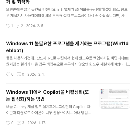
거 및 최적화
글 내용
오랜만에 괜찮은 물건을 건졌네요 ㅎㅎ 앱제거 /최적화를 동시에 해결하네요.. 윈도
우 재설치시 사용해야되겠네요 ㅋㅋㅋ 설치 프로그램이라서 좀 아쉽습니다만, 사용
후 제거하면 되겠지요 또는설치 폴더 : C:\Users\Administrator\AppData\Loc
작성시간
1
2
2026. 2. 5.
al\Programs\Winhance한번 설치후에 위의 Winhance 폴더를 압축했다가 풀어
서 포터블로 사용가능합니다..ㅋㅋㅋ https://github.com/memstechtips/Win
hance/releases Releases · memstechtips/WinhanceApplication desi
Windows 11 불필요한 프로그램을 제거하는 프로그램(Win11d
gned to optimize, customize and enhance your Windows experienc
ebloat)
e. - memstechtips/..
글 내용
툴을 사용하기전에...반드시..PE로 부팅해서 현재 윈도우를 백업해시길 바랍니다!!!!!
원치않는 결과가 나올 경우 백업본으로 복구하지 않으면 윈도우 재설치해야합니다...
ㅠ https://github.com/Raphire/Win11Debloat GitHub - Raphire/Win11D
작성시간
0
0
2026. 2. 1.
ebloat: A simple, lightweight PowerShell script that allows you to rem
ove pre-installed apps, disable telA simple, lightweight PowerShell s
cript that allows you to remove pre-installed apps, disable telemetr
Windows 11에서 Copilot을 비활성화(또
y, as well as perform various..
는 활성화)하는 방법
글 내용
오늘 Canary 채널 빌드 설치후에...그림판의 Copilot 아
이콘과 다운로드 아이콘이 너무 신경쓰여서... 아래 방법으
로 한번 제거해봐야겠습니다..
작성시간
0
3
2026. 1. 17.