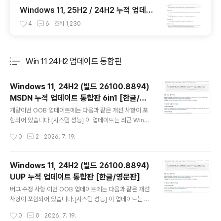
Windows 11, 25H2 / 24H2 누적 업데이
트 파일(KB5101684) : 26200.x → 262
4
6
조회
1,230
00.8973 / 26100.x → 26100.8973 (=
7월 일반 사용자용 선택적 비보안 업데이트)
Win 11 24H2 업데이트 통합판
분류 전체보기
주요 글 목록
Windows 11, 24H2 (빌드 26100.8894)
MSDN 누적 업데이트 통합판 6in1 [한글/영
글 내용
문판]
개량이번 OOB 업데이트에는 다음과 같은 개선 사항이 포
함되어 있습니다.[시스템 성능] 이 업데이트는 최근 Wind
ows 업데이트 설치 후 성능, 전력 소비 또는 시스템 동작
작성시간
0
2
2026. 7. 19.
에 변화를 일으킬 수 있는 Intel Innovation Platform Fr
amework(Intel IPF) 드라이버가 설치된 일부 장치에 영
향을 미치는 문제를 해결합니다. 2026년 7월 보안 업데이
Windows 11, 24H2 (빌드 26100.8894)
트 KB5101650을 일시적으로 받지 못했던 일부 Dell 장
UUP 누적 업데이트 통합판 [한글/영문판]
치에서 이제 이 기본 제공 업데이트를 설치할 수 있습니다.
글 내용
이 기본 제공 업데이트는 해당 문제의 영향을 받는 장치에
버그 수정 사항 이번 OOB 업데이트에는 다음과 같은 개선
만 권장됩니다. 장치가 해당 문제의 영향을 받지 않는 경우
사항이 포함되어 있습니다.[시스템 성능] 이 업데이트는 최
아무 조치도 필요하지 않습니다. Dell 컴터가 아닌 PC에서
근 Windows 업데이트 설치 후 성능, 전력 소비 또는 시스
작성시간
0
0
2026. 7. 19.
는 업데이트할 필요는 없습니다.. ===..
템 동작에 변화를 일으킬 수 있는 Intel Innovation Platf