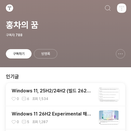
검색하기
티스토리
홍차의 꿈
구독자
788
구독하기
방명록
신고하기 레이어
열기
인기글
Windows 11, 25H2/24H2 (빌드 2620
0.8973 / 26100.8973) 최적화 / 앱제거 /
0
6
조회
1,534
저사양 버전 [한글/영문판]
Windows 11 26H2 Experimental 채널 I
nsider Preview (빌드 26300.9032) U
0
5
조회
1,287
UP 누적 업데이트(KB5101682) 통합 []