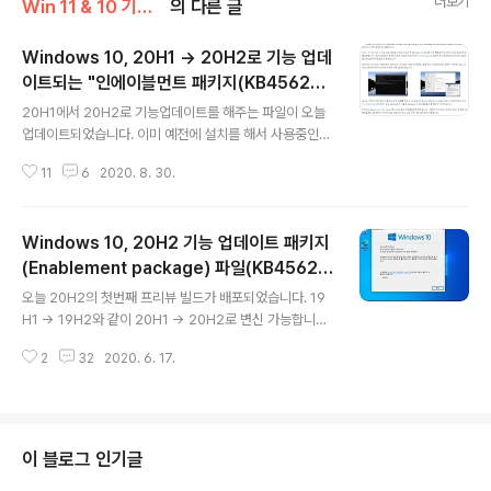
더보기
Win 11 & 10 기능 업데이트 패키지
의 다른 글
Windows 10, 20H1 → 20H2로 기능 업데
이트되는 "인에이블먼트 패키지(KB456283
글 내용
0)" 업데이트됨
20H1에서 20H2로 기능업데이트를 해주는 파일이 오늘
업데이트되었습니다. 이미 예전에 설치를 해서 사용중인
분들은 다시 설치할 필요없습니다. 2020 년 12 월 8 일부
11
6
2020. 8. 30.
터 KB4562830 버전 10.0.1.3 수동 다운로드 공식적으
로 msu : windows10.0-kb4562830-x64.msu 또
는 HiDrive as cab windows10.0-kb4562830-x6
Windows 10, 20H2 기능 업데이트 패키지
4.cab (84.8 MB MB) 공식적으로 msu : windows10.
0-kb4562830-x86.msu 또는 HiDrive as cab win
(Enablement package) 파일(KB45628
글 내용
dows10.0-kb4562830-x86.cab (79.60 MB) AR
30) : (19041.x → 19042.xxx)
오늘 20H2의 첫번째 프리뷰 빌드가 배포되었습니다. 19
M : 공식적으로 msu : windows10.0-kb4562830-a
H1 → 19H2와 같이 20H1 → 20H2로 변신 가능합니다.
rm64.msu 또는 HiDrive as c..
19041.xxx 빌드 사용자는 아래 "KB4562830" 파일만
2
32
2020. 6. 17.
설치해주면 19042.xxx으로 변신됩니다. 선제 조건은 19
041.xxx 빌드로 일단 만들고 나서 19042.xxx 빌드로 업
그레이드 가능합니다. 즉, 19041.xxx 빌드에서 기능 업데
이트 패치키(Enablement package) 파일을 설치해줘
야합니다. 아래에서... 1) 서비스 스택, 누적 업데이트를 먼
이 블로그 인기글
저 설치하여 19041.xxx으로 만듬 2) 19042.xxx 기능