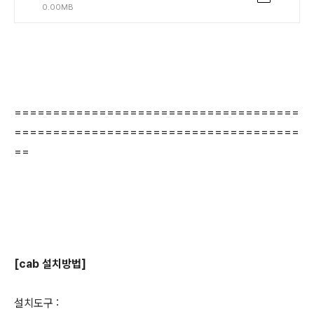
0.00MB
=====================================
=====================================
==
[cab 설치방법]
설치도구 :