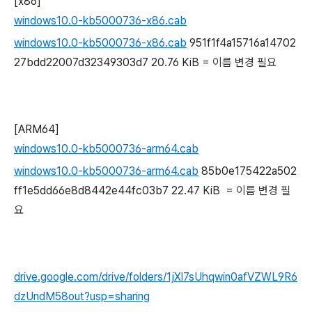
[x86]
windows10.0-kb5000736-x86.cab
windows10.0-kb5000736-x86.cab
951f1f4a15716a14702
27bdd22007d32349303d7 20.76 KiB
=
이름 변경 필요
[ARM64]
windows10.0-kb5000736-arm64.cab
windows10.0-kb5000736-arm64.cab
85b0e175422a502
ff1e5dd66e8d8442e44fc03b7 22.47 KiB
=
이름 변경 필
요
drive.google.com/drive/folders/1jXl7sUhqwin0afVZWL9R6
dzUndM58out?usp=sharing