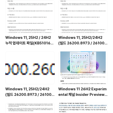
업데이트 파일을 설치하여 19042.xxx으로 만듬 이미... 1
9041.xxx일 경우는 19042.xxx 기능 업데이트 파일을
설치하여 1..
Windows 11, 25H2 / 24H2
Windows 11, 25H2/24H2
누적 업데이트 파일(KB510168
(빌드 26200.8973 / 26100.
4) : 26200.x → 26200.8973
8973) 최적화 / 앱제거 / 저사양
/ 26100.x → 26100.8973 (=
버전 [한글/영문판]
7월 일반 사용자용 선택적 비보안
업데이트)
Windows 11, 25H2/24H2
Windows 11 26H2 Experim
(빌드 26200.8973 / 26100.
ental 채널 Insider Preview
8973) MSDN 누적 업데이트 통
(빌드 26300.9032) UUP 누적
합판 6in1 [한글/영문판]
업데이트(KB5101682) 통합 []