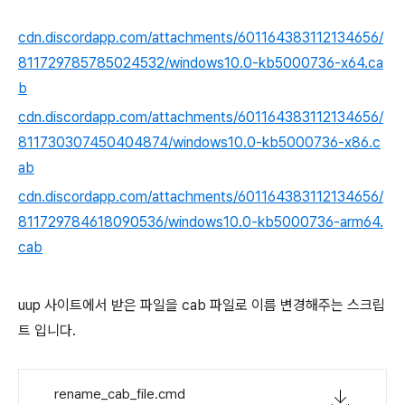
cdn.discordapp.com/attachments/601164383112134656/
811729785785024532/windows10.0-kb5000736-x64.ca
b
cdn.discordapp.com/attachments/601164383112134656/
811730307450404874/windows10.0-kb5000736-x86.c
ab
cdn.discordapp.com/attachments/601164383112134656/
811729784618090536/windows10.0-kb5000736-arm64.
cab
uup 사이트에서 받은 파일을 cab 파일로 이름 변경해주는 스크립
트 입니다.
rename_cab_file.cmd