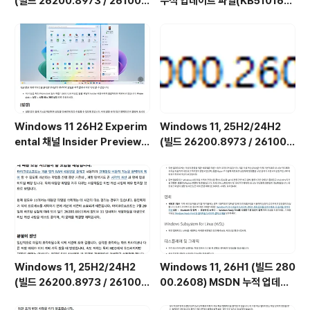
(빌드 26200.8973 / 26100.
누적 업데이트 파일(KB510168
8973) 최적화 / 앱제거 / 저사양
4) : 26200.x → 26200.8973
버전 [한글/영문판]
/ 26100.x → 26100.8973 (=
7월 일반 사용자용 선택적 비보안
업데이트)
Windows 11 26H2 Experim
Windows 11, 25H2/24H2
ental 채널 Insider Preview
(빌드 26200.8973 / 26100.
(빌드 26300.9032) UUP 누적
8973) MSDN 누적 업데이트 통
업데이트(KB5101682) 통합 []
합판 6in1 [한글/영문판]
Windows 11, 25H2/24H2
Windows 11, 26H1 (빌드 280
(빌드 26200.8973 / 26100.
00.2608) MSDN 누적 업데이
8973) UUP 누적 업데이트 통합
트 통합판 6in1 [한글/영문판]