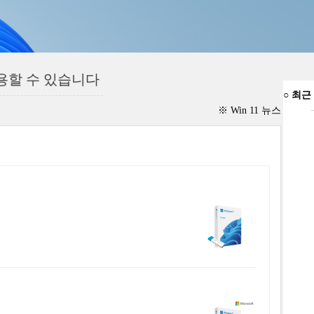
제 사용할 수 있습니다
○
최근
※
Win 11 뉴스