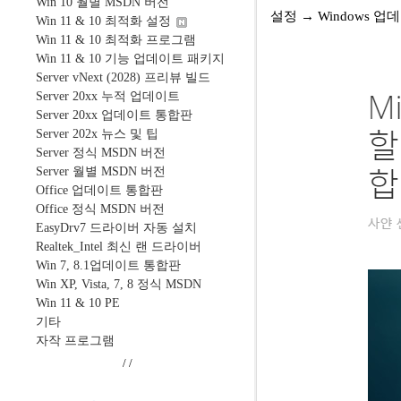
Win 10 월별 MSDN 버전
설정 → Windows
Win 11 & 10 최적화 설정
Win 11 & 10 최적화 프로그램
Win 11 & 10 기능 업데이트 패키지
Server vNext (2028) 프리뷰 빌드
Server 20xx 누적 업데이트
Server 20xx 업데이트 통합판
Server 202x 뉴스 및 팁
Server 정식 MSDN 버전
Server 월별 MSDN 버전
Office 업데이트 통합판
Office 정식 MSDN 버전
EasyDrv7 드라이버 자동 설치
Realtek_Intel 최신 랜 드라이버
Win 7, 8.1업데이트 통합판
Win XP, Vista, 7, 8 정식 MSDN
Win 11 & 10 PE
기타
자작 프로그램
/
/