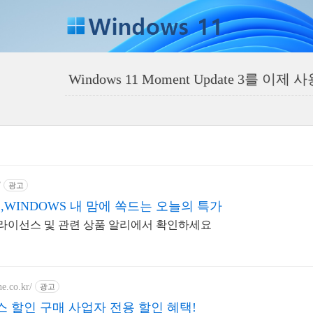
Windows 11 Moment Update 3를 이
/
광고
WINDOWS 내 맘에 쏙드는 오늘의 특가
품 라이선스 및 관련 상품 알리에서 확인하세요
ne.co.kr/
광고
스 할인 구매 사업자 전용 할인 혜택!