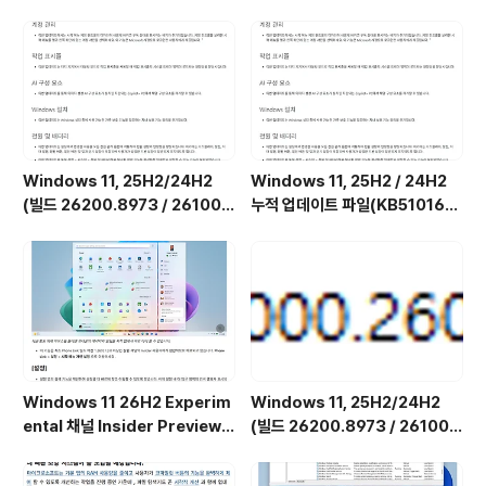
보기: W10Privacy 홈페이지
Windows 11, 25H2/24H2
Windows 11, 25H2 / 24H2
(빌드 26200.8973 / 26100.
누적 업데이트 파일(KB510168
8973) 최적화 / 앱제거 / 저사양
4) : 26200.x → 26200.8973
버전 [한글/영문판]
/ 26100.x → 26100.8973 (=
7월 일반 사용자용 선택적 비보안
업데이트)
Windows 11 26H2 Experim
Windows 11, 25H2/24H2
ental 채널 Insider Preview
(빌드 26200.8973 / 26100.
(빌드 26300.9032) UUP 누적
8973) MSDN 누적 업데이트 통
업데이트(KB5101682) 통합 []
합판 6in1 [한글/영문판]