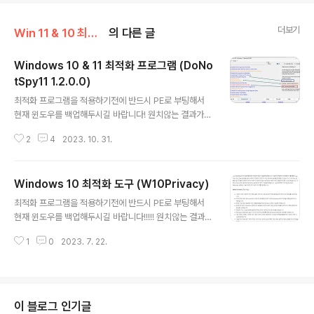
더보기
Win 11 & 10 최적화 프로그램
의 다른 글
Windows 10 & 11 최적화 프로그램 (DoNo
tSpy11 1.2.0.0)
글 내용
최적화 프로그램을 적용하기전에 반드시 PE로 부팅해서
현재 윈도우를 백업해두시길 바랍니다! 원치않는 결과가
나오면 윈도우를 재설치해야합니다!!! 고급 사용자들만 적
2
4
2023. 10. 31.
용하시고, 이게 뭐가 뭔지 모르는 분들은 건너뛰시길 바랍
니다!!! 잘못된 결과에 대한 책임은 본인한테 있음을 숙지하
시길 바랍니다. 윈도우 최적화 프로그램입니다. 잘 모르시
Windows 10 최적화 도구 (W10Privacy)
는 분들은 사용하지 마시구요.... 어느 정도 이해가 되시는
글 내용
분들은 되도록이면 파란색만 체크해서 적용하시길 바랍니
최적화 프로그램을 적용하기전에 반드시 PE로 부팅해서
다. (만일의 경우에 대비해서 반드시 윈도우 백업해두시고
현재 윈도우를 백업해두시길 바랍니다!!!!! 원치않는 결과가
건드리시길 바랍니다) 파란색 글자 항목 = 적용해도 안전
나오면 윈도우를 재설치해야합니다!!! 고급 사용자들만 적
오랜지 색 글자 항목 = 잘 읽어보고 결정 붉은 색 글자 항목
1
0
2023. 7. 22.
용하시고, 이게 뭐가 뭔지 모르는 분들은 건너뛰시길 바랍
= 권장하지 않음(선택 금지) ※ 반드시 1개씩 잘 읽어보시
니다!!! 잘못된 결과에 대한 책임은 본인한테 있음을 숙지하
고 설정하세요... 적용후에는 ..
시길 바랍니다. 영문 버전입니다. 윈도우 백업후에 사용하
세요. 안그럼 문제 생기면 윈도우 새로 설치해야합니다.ㅠ
다운로드: W10프라이버시 4.1.2.4 | 2.4MB(프리웨어)
이 블로그 인기글