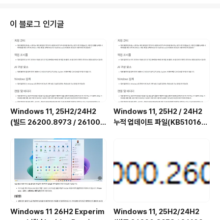
어떻게 일어나는지는 알려져 있지 않습니다. Microsoft가
향후에 업데이트 설치를 허용하는 더 쉽고 자동화된 솔루
션을 제공할 때까지 기다려야 합니다 아마도 다음달 정기
이 블로그 인기글
업데이트에서 해결될 거라 생각됩니다만... 하드 파티션을
건드리는 거라서 MS에서 쉽게 해결할 수 없을 거라 생각
도 됩니다...ㅠ
Windows 11, 25H2/24H2
Windows 11, 25H2 / 24H2
(빌드 26200.8973 / 26100.
누적 업데이트 파일(KB510168
8973) 최적화 / 앱제거 / 저사양
4) : 26200.x → 26200.8973
버전 [한글/영문판]
/ 26100.x → 26100.8973 (=
7월 일반 사용자용 선택적 비보안
업데이트)
Windows 11 26H2 Experim
Windows 11, 25H2/24H2