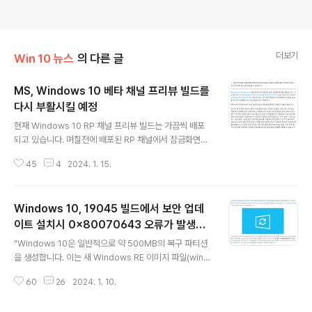
더보기
Win 10 뉴스
의 다른 글
MS, Windows 10 베타 채널 프리뷰 빌드를
다시 부활시킬 예정
글 내용
현재 Windows 10 RP 채널 프리뷰 빌드는 가끔씩 배포
되고 있습니다. 며칠전에 배포된 RP 채널에서 잠금화면에
날씨 정보를 추가하였습니다... Windows 10 베타 채널까
45
4
2024. 1. 15.
지 나오면 좀 복잡해지네요...ㅎㅎ 이미 개발이 끝난 Wind
ows 10에 새로운 기능을 추가할 모양입니다....ㅎ
Windows 10, 19045 빌드에서 보안 업데
이트 설치시 0x80070643 오류가 발생할
글 내용
수 있습니다
"Windows 10은 일반적으로 약 500MB의 복구 파티션
을 생성합니다. 이는 새 Windows RE 이미지 파일(winr
e.wim)을 지원하기에 충분하지 않습니다. 이로 인해 업데
60
26
2024. 1. 10.
이트를 설치하려고 시도할 때 오류 0x80070643이 발
생합니다."라고 Bleeping은 설명합니다. 컴퓨터. 이것이