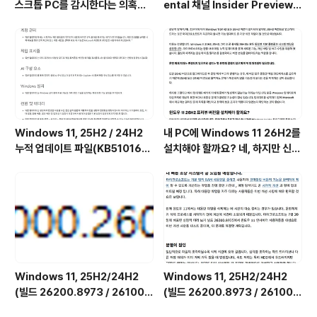
스크톱 PC를 감시한다는 의혹을
ental 채널 Insider Preview
부인하며, 해당 서비스가 실제로
(빌드 26300.9032) UUP 누적
하는 일을 공개했습니다. (Wind
업데이트(KB5101682) 통합 []
ows 11 상태 및 최적화된 환경 서
비스를 비활성화하는 방법)
Windows 11, 25H2 / 24H2
내 PC에 Windows 11 26H2를
누적 업데이트 파일(KB510168
설치해야 할까요? 네, 하지만 신중
4) : 26200.x → 26200.8973
하게 진행해야 합니다.
/ 26100.x → 26100.8973 (=
7월 일반 사용자용 선택적 비보안
업데이트)
Windows 11, 25H2/24H2
Windows 11, 25H2/24H2
(빌드 26200.8973 / 26100.
(빌드 26200.8973 / 26100.
8973) MSDN 누적 업데이트 통
8973) UUP 누적 업데이트 통합