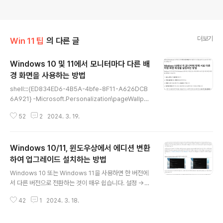
더보기
Win 11 팁
의 다른 글
Windows 10 및 11에서 모니터마다 다른 배
경 화면을 사용하는 방법
글 내용
shell:::{ED834ED6-4B5A-4bfe-8F11-A626DCB
6A921} -Microsoft.Personalization\pageWallpap
er
52
2
2024. 3. 19.
Windows 10/11, 윈도우상에서 에디션 변환
하여 업그레이드 설치하는 방법
글 내용
Windows 10 또는 Windows 11을 사용하면 한 버전에
서 다른 버전으로 전환하는 것이 매우 쉽습니다. 설정 ->
시스템 -> 활성화로 이동하세요. 거기에 다른 키를 입력하
42
1
2024. 3. 18.
면 이상적으로는 다시 시작하지 않고도 Windows 버전이
설치됩니다. 그러나 Pro에서 Home으로 전환하는 경우
먼저 레지스트리를 변경해야 내부를 통해 Home을 설치