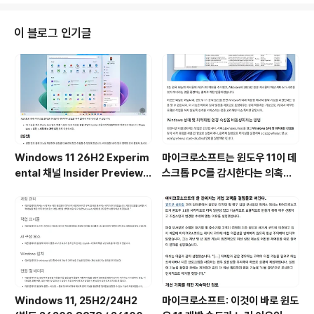
할 수 있습니다. 이유는 Home에서 모든 버전으로 전환은
가능하지만, 모든 버전에서 Home으로는 변환이 쉽지 않
이 블로그 인기글
습니다. Home이 모든 버전의 기본 베이스 에디션이기 때
문이죠....ㅠ 이때는 다운그레이드해야합니다. (전제 다운그
레이드...) Pro 에디션을 Home 에디션으로 변경하는 경
우를 제외하고는 그냥 변경하고자하는 에디션의 제품키를
넣어주는게 가장 ..
Windows 11 26H2 Experim
마이크로소프트는 윈도우 11이 데
ental 채널 Insider Preview
스크톱 PC를 감시한다는 의혹을
(빌드 26300.9032) UUP 누적
부인하며, 해당 서비스가 실제로
업데이트(KB5101682) 통합 []
하는 일을 공개했습니다. (Wind
ows 11 상태 및 최적화된 환경 서
비스를 비활성화하는 방법)
Windows 11, 25H2/24H2
마이크로소프트: 이것이 바로 윈도