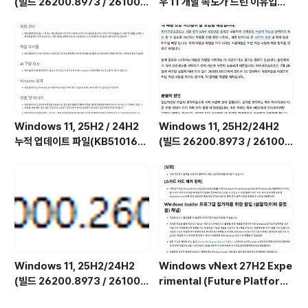
(빌드 26200.8973 / 26100.
우 11 개발 속도가 느린 이유입니
8973) 최적화 / 앱제거 / 저사양
다.
버전 [한글/영문판]
Windows 11, 25H2 / 24H2
Windows 11, 25H2/24H2
누적 업데이트 파일(KB510168
(빌드 26200.8973 / 26100.
4) : 26200.x → 26200.8973
8973) UUP 누적 업데이트 통합
/ 26100.x → 26100.8973 (=
판 [한글/영문판]
7월 일반 사용자용 선택적 비보안
업데이트)
Windows 11, 25H2/24H2
Windows vNext 27H2 Expe
(빌드 26200.8973 / 26100.
rimental (Future Platform
8973) MSDN 누적 업데이트 통
s) 채널 Insider Preview (빌드