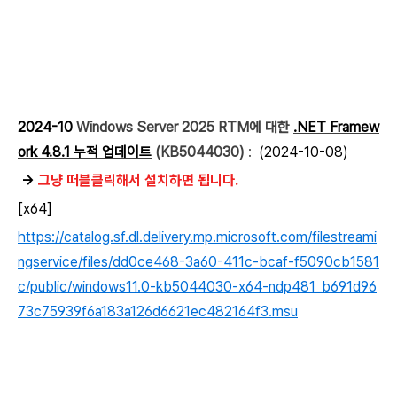
2024-10
Windows Server 2025 RTM에 대한
.NET Framew
ork 4.8.1 누적 업데이트
(KB5044030)
:
(2024-10-08)
→
그냥 떠블클릭해서 설치하면 됩니다.
[x64]
https://catalog.sf.dl.delivery.mp.microsoft.com/filestreami
ngservice/files/dd0ce468-3a60-411c-bcaf-f5090cb1581
c/public/windows11.0-kb5044030-x64-ndp481_b691d96
73c75939f6a183a126d6621ec482164f3.msu