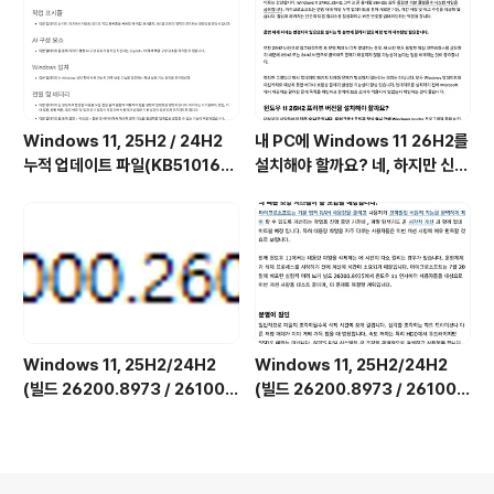
ows 11 상태 및 최적화된 환경 서
비스를 비활성화하는 방법)
Windows 11, 25H2 / 24H2
내 PC에 Windows 11 26H2를
누적 업데이트 파일(KB510168
설치해야 할까요? 네, 하지만 신중
4) : 26200.x → 26200.8973
하게 진행해야 합니다.
/ 26100.x → 26100.8973 (=
7월 일반 사용자용 선택적 비보안
업데이트)
Windows 11, 25H2/24H2
Windows 11, 25H2/24H2
(빌드 26200.8973 / 26100.
(빌드 26200.8973 / 26100.
8973) MSDN 누적 업데이트 통
8973) UUP 누적 업데이트 통합
합판 6in1 [한글/영문판]
판 [한글/영문판]