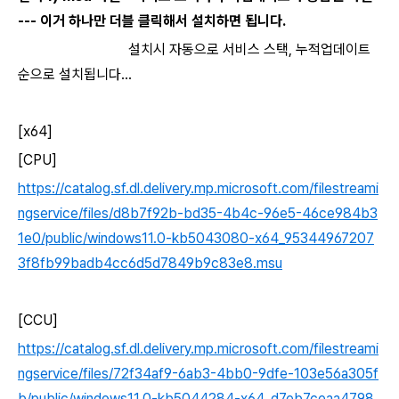
--- 이거 하나만 더블 클릭해서 설치하면 됩니다.
설치시 자동으로 서비스 스택, 누적업데이트
순으로 설치됩니다...
[x64]
[CPU]
https://catalog.sf.dl.delivery.mp.microsoft.com/filestreami
ngservice/files/d8b7f92b-bd35-4b4c-96e5-46ce984b3
1e0/public/windows11.0-kb5043080-x64_95344967207
3f8fb99badb4cc6d5d7849b9c83e8.msu
[CCU]
https://catalog.sf.dl.delivery.mp.microsoft.com/filestreami
ngservice/files/72f34af9-6ab3-4bb0-9dfe-103e56a305f
b/public/windows11.0-kb5044284-x64_d7eb7ceaa4798