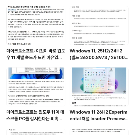
네번째 수요일 (비보안 버그 수정 업데이트) --- 자동 업
데이트 [선택적 업데이트] 항목에 나타남 (Windows 10
20H2 및 21H2에 ..
마이크로소프트: 이것이 바로 윈도
Windows 11, 25H2/24H2
우 11 개발 속도가 느린 이유입니
(빌드 26200.8973 / 26100.
다.
8973) 최적화 / 앱제거 / 저사양
버전 [한글/영문판]
마이크로소프트는 윈도우 11이 데
Windows 11 26H2 Experim
스크톱 PC를 감시한다는 의혹을
ental 채널 Insider Preview
부인하며, 해당 서비스가 실제로
(빌드 26300.9032) UUP 누적
하는 일을 공개했습니다. (Wind
업데이트(KB5101682) 통합 []