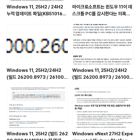
Windows 11, 25H2 / 24H2
마이크로소프트는 윈도우 11이 데
누적 업데이트 파일(KB510168
스크톱 PC를 감시한다는 의혹을
4) : 26200.x → 26200.8973
부인하며, 해당 서비스가 실제로
/ 26100.x → 26100.8973 (=
하는 일을 공개했습니다. (Wind
7월 일반 사용자용 선택적 비보안
ows 11 상태 및 최적화된 환경 서
업데이트)
비스를 비활성화하는 방법)
Windows 11, 25H2/24H2
Windows 11, 25H2/24H2
(빌드 26200.8973 / 26100.
(빌드 26200.8973 / 26100.
8973) MSDN 누적 업데이트 통
8973) UUP 누적 업데이트 통합
합판 6in1 [한글/영문판]
판 [한글/영문판]
Windows 11, 25H2 (빌드 262
Windows vNext 27H2 Expe