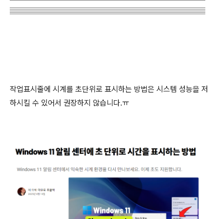
▤▤▤▤▤▤▤▤▤▤▤▤▤▤▤▤▤▤▤▤▤▤▤▤▤
작업표시줄에 시계를 초단위로 표시하는 방법은 시스템 성능을 저
하시킬 수 있어서 권장하지 않습니다.ㅠ