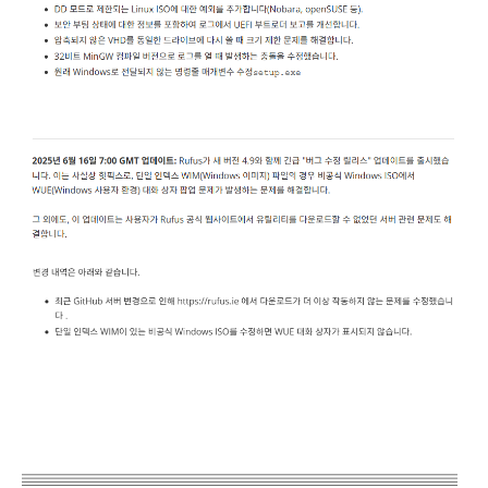
▤▤▤▤▤▤▤▤▤▤▤▤▤▤▤▤▤▤▤▤▤▤▤▤▤