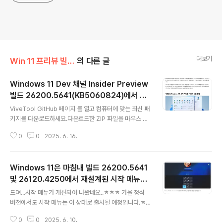
더보기
Win 11 프리뷰 빌드에 추가된 기능들
의 다른 글
Windows 11 Dev 채널 Insider Preview
빌드 26200.5641(KB5060824)에서 새
글 내용
로운 시작 메뉴 도입
ViveTool GitHub 페이지 를 열고 컴퓨터에 맞는 최신 패
키지를 다운로드하세요.다운로드한 ZIP 파일을 마우스 오
른쪽 버튼으로 클릭하고 메뉴에서 모두 압축 풀기를 선택
0
0
2025. 6. 16.
합니다. 이제 추출된 폴더를 마우스 오른쪽 버튼으로 클릭
하고 경로로 복사를 선택합니다. 시작 아이콘을 마우스 오
른쪽 버튼으로 클릭하고 목록에서 터미널(관리자)을 선택
Windows 11은 마침내 빌드 26200.5641
합니다.콘솔에 cd를 입력한 후 복사한 경로를 붙여넣으세
요. Enter를 누르세요. 마지막으로 다음 명령을 입력하고
및 26120.4250에서 재설계된 시작 메뉴와
글 내용
Enter를 누르세요: vivetool /enable /id:48433719,4
더 많은 기능을 제공
드뎌...시작 메뉴가 개선되어 나왔네요..ㅎㅎㅎ 가을 정식
9221331,47205210,49381526,49402389,4982
버전에서도 시작 메뉴는 이 상태로 출시될 예정입니다.ㅎ
0095,55495322해당 명령을 실행한 후 PC를 다시 시
제발....[맞춤] 항목이 없어졌기를 바래봅니다..ㅎ
작하세요.업데이트되고 스크롤 가능한 Window..
0
0
2025. 6. 10.