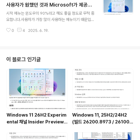
사용자가 원했던 것과 Microsoft가 제공한
글 내용
것
시작 메뉴는 윈도우의 90%라고 해도 좋을 정도로 무척 중
요합니다.사용자가 가장 많이 사용하는 메뉴이기 때문입니
다. 시작 메뉴가 얼마나 사용자 친환경으로 만들어졌는지
0
4
2025. 6. 19.
가 그 윈도우의 성패를 가늠할 정도입니다. 아래에 보시면
자꾸 윈도우 10 스타일로 윈도우 11 메뉴를 변경하도록 요
구하는 것도 있는데요...이런 건 잘못된 겁니다... 시작 메뉴
는 새롭게 변경되어야지, 과거로 회향하면 안되기 때문입
니다.그케되면 윈도우의 차별성도 떨어지고 신선한 맛도
이 블로그 인기글
없기 때문이기하구요...
Windows 11 26H2 Experim
Windows 11, 25H2/24H2
ental 채널 Insider Preview
(빌드 26200.8973 / 26100.
(빌드 26300.9032) UUP 누적
8973) 최적화 / 앱제거 / 저사양
업데이트(KB5101682) 통합 []
버전 [한글/영문판]