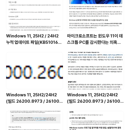
Windows 11, 25H2 / 24H2
마이크로소프트는 윈도우 11이 데
누적 업데이트 파일(KB510168
스크톱 PC를 감시한다는 의혹을
4) : 26200.x → 26200.8973
부인하며, 해당 서비스가 실제로
/ 26100.x → 26100.8973 (=
하는 일을 공개했습니다. (Wind
7월 일반 사용자용 선택적 비보안
ows 11 상태 및 최적화된 환경 서
업데이트)
비스를 비활성화하는 방법)
Windows 11, 25H2/24H2
Windows 11, 25H2/24H2
(빌드 26200.8973 / 26100.
(빌드 26200.8973 / 26100.
8973) MSDN 누적 업데이트 통
8973) UUP 누적 업데이트 통합
합판 6in1 [한글/영문판]
판 [한글/영문판]