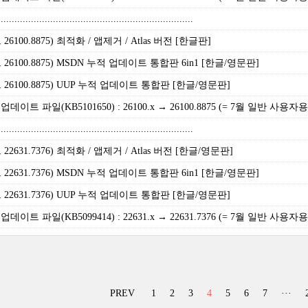
.......................................................................
빌드 26100.8875) 최적화 / 앱제거 / Atlas 버전 [한글판]
(빌드 26100.8875) MSDN 누적 업데이트 통합판 6in1 [한글/영문판]
(빌드 26100.8875) UUP 누적 업데이트 통합판 [한글/영문판]
누적 업데이트 파일(KB5101650) : 26100.x → 26100.8875 (= 7월 일반 
.......................................................................
빌드 22631.7376) 최적화 / 앱제거 / Atlas 버전 [한글/영문판]
(빌드 22631.7376) MSDN 누적 업데이트 통합판 6in1 [한글/영문판]
(빌드 22631.7376) UUP 누적 업데이트 통합판 [한글/영문판]
누적 업데이트 파일(KB5099414) : 22631.x → 22631.7376 (= 7월 일반 
PREV
1
2
3
4
5
6
7
···