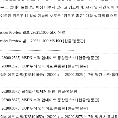
11 업데이트를 3일 이상 미루지 말라고 경고하며, AI가 몇 시간 만에
트된 윈도우 11 검색 기능에 새로운 "윈도우 종료" 대화 상자를 테스트
.......................................................................
 Insider Preview 빌드 29621.1000 설치 완료
 Insider Preview 빌드 29621.1000 MS ISO [한글/영문판]
.......................................................................
(빌드 28000.2525) MSDN 누적 업데이트 통합판 6in1 [한글/영문판]
(빌드 28000.2525) UUP 누적 업데이트 통합판 [한글/영문판]
누적 업데이트 파일(KB5101649) : 28000.x → 28000.2525 (= 7월 월간 보안 
.......................................................................
(빌드 26200.8875) 최적화 / 앱제거 버전 [한글/영문판]
(빌드 26200.8875) MSDN 누적 업데이트 통합판 6in1 [한글/영문판]
(빌드 26200.8875) UUP 누적 업데이트 통합판 [한글/영문판]
누적 업데이트 파일(KB5101650) : 26200.x → 26200.8875 (= 7월 일반 