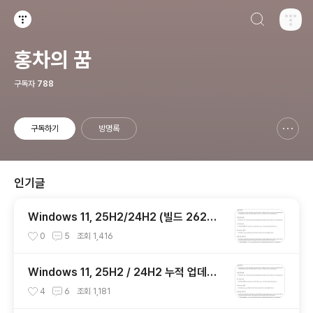
검색하기
티스토리
홍차의 꿈
구독자
788
구독하기
방명록
신고하기 레이어
열기
인기글
Windows 11, 25H2/24H2 (빌드 2620
0.8973 / 26100.8973) 최적화 / 앱제거 /
0
5
조회
1,416
저사양 버전 [한글/영문판]
Windows 11, 25H2 / 24H2 누적 업데이
트 파일(KB5101684) : 26200.x → 262
4
6
조회
1,181
00.8973 / 26100.x → 26100.8973 (=