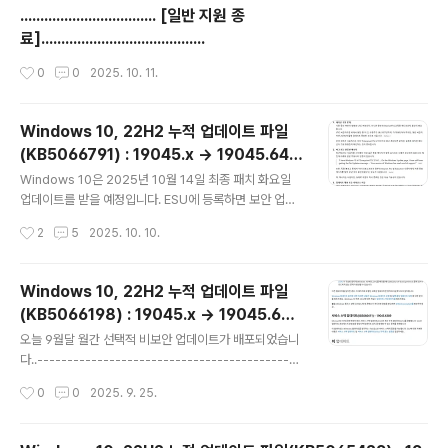
업데이트) 사용(활성화) 가이드” – 기업/조직용 등록 절차
.................................. [일반 지원 종
포함링크 Microsoft Learn“Windows 10 확장 보안 업
료].........................................
데이트 | Microsoft Windows” – 주요 소비자용 등록 안
내 페이지링크 Microsoft Windows 10 ESU(Extende
작성시간
0
0
2025. 10. 11.
d Security Updates, 확장 보안 업데이트)에 대해서 ==
=================..
Windows 10, 22H2 누적 업데이트 파일
(KB5066791) : 19045.x → 19045.645
글 내용
6 [2xHx, 1809, 1607, 1507 버전 포함]
Windows 10은 2025년 10월 14일 최종 패치 화요일
(= 10월 일반 사용자용 월간 보안 업데이트)
업데이트를 받을 예정입니다. ESU에 등록하면 보안 업데
이트만 제공하며, 수정이나 기능 향상은 제공하지 않습니
작성시간
2
5
2025. 10. 10.
다. Microsoft는 다음과 같이 경고합니다 . "ESU 프로그
램은 Windows 10 버전 22H2를 실행하는 기기에 대해
Microsoft 보안 대응 센터(MSRC)에서 정의한 중요 보안
Windows 10, 22H2 누적 업데이트 파일
업데이트에 대한 액세스를 제공하여 맬웨어 및 사이버 보
(KB5066198) : 19045.x → 19045.639
안 공격 위험을 줄이는 데 도움이 됩니다. ESU 등록에는
글 내용
6 (= 일반 사용자용 9월 선택적 비보안 업데
다른 유형의 수정, 기능 개선 또는 제품 향상이 제공되지 않
오늘 9월달 월간 선택적 비보안 업데이트가 배포되었습니
이트)
습니다. 또한 기술 지원도 제공되지 않습니다." 오늘 10월
다..--------------------------------------------
달 월간 보안 업데이트가 배포되었습니다..-------------
-----------------------------------------------
작성시간
0
0
2025. 9. 25.
---------------------..
-----------------------------------------------
-------월간 보안 업데이트 : 매월 두번째 수요일 (보안 /
비보안 업데이트) --- 자동 업데이트 (이전 업데이트 모두