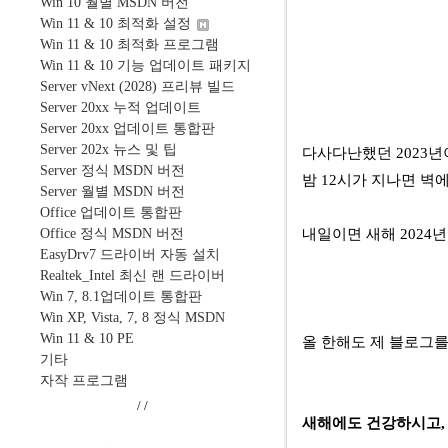
Win 10 월별 MSDN 버전
Win 11 & 10 최적화 설정
Win 11 & 10 최적화 프로그램
Win 11 & 10 기능 업데이트 패키지
Server vNext (2028) 프리뷰 빌드
Server 20xx 누적 업데이트
Server 20xx 업데이트 통합판
Server 202x 뉴스 및 팁
다사다난했던 2023년이
Server 정식 MSDN 버전
밤 12시가 지나면 벽
Server 월별 MSDN 버전
Office 업데이트 통합판
Office 정식 MSDN 버전
내일이면 새해 2024
EasyDrv7 드라이버 자동 설치
Realtek_Intel 최신 랜 드라이버
Win 7, 8.1업데이트 통합판
Win XP, Vista, 7, 8 정식 MSDN
Win 11 & 10 PE
올 한해도 제 블로그를
기타
자작 프로그램
/
/
새해에도 건강하시고, 