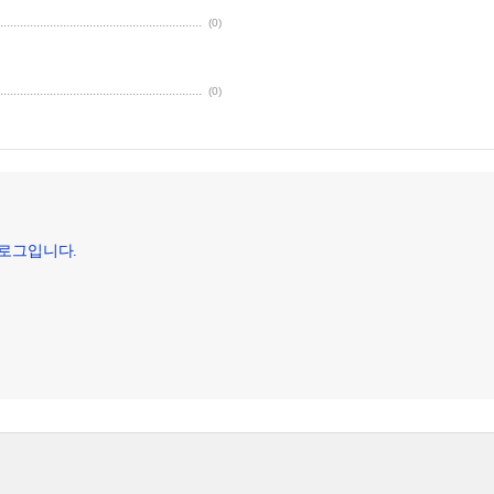
.............................................................
(0)
.............................................................
(0)
블로그입니다.