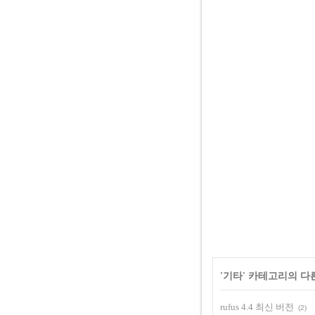
'
기타
' 카테고리의 다
rufus 4.4 최신 버전
(2)