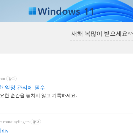
새해 복많이 받으세요^^
com
광고
한 일정 관리에 필수
중요한 순간을 놓치지 않고 기록하세요.
er.com/tinyfingers
광고
diy