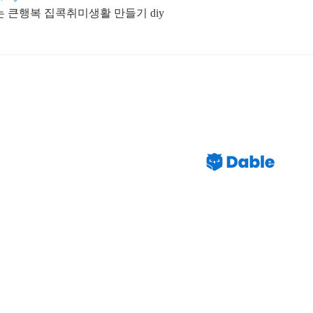
 큰행복 집콕취미생활 만들기 diy