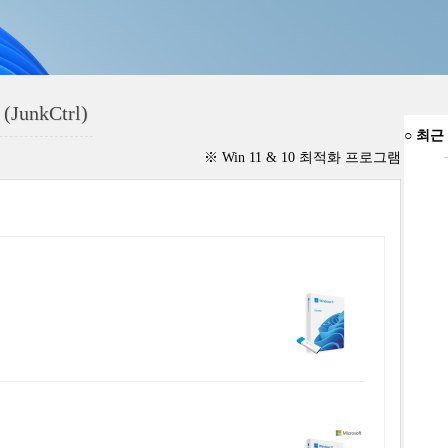
unkCtrl)
○
최근
※
Win 11 & 10 최적화 프로그램