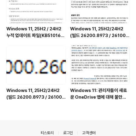
비스를 비활성화하는 방법)
Windows 11, 25H2 / 24H2
Windows 11, 25H2/24H2
누적 업데이트 파일(KB510168
(빌드 26200.8973 / 26100.
4) : 26200.x → 26200.8973
8973) UUP 누적 업데이트 통합
/ 26100.x → 26100.8973 (=
판 [한글/영문판]
7월 일반 사용자용 선택적 비보안
업데이트)
Windows 11, 25H2/24H2
Windows 11: 관리자들이 새로
(빌드 26200.8973 / 26100.
운 OneDrive 앱에 대해 불만과
8973) MSDN 누적 업데이트 통
분노를 표출하고 있다 [Window
합판 6in1 [한글/영문판]
s 11 OneDrive 삭제 스크립트]
의안내
티스토리
로그인
고객센터