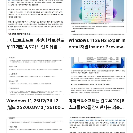
마이크로소프트: 이것이 바로 윈도
Windows 11 26H2 Experim
우 11 개발 속도가 느린 이유입니
ental 채널 Insider Preview
다.
(빌드 26300.9032) UUP 누적
업데이트(KB5101682) 통합 []
Windows 11, 25H2/24H2
마이크로소프트는 윈도우 11이 데
(빌드 26200.8973 / 26100.
스크톱 PC를 감시한다는 의혹을
8973) 최적화 / 앱제거 / 저사양
부인하며, 해당 서비스가 실제로
버전 [한글/영문판]
하는 일을 공개했습니다. (Wind
ows 11 상태 및 최적화된 환경 서