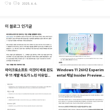
아래 처럼 스크립트 폴더가 생김... C:\Program` Files
0
0
2025. 6. 6.
\WindowsPowerShell\Scri..
이 블로그 인기글
마이크로소프트: 이것이 바로 윈도
Windows 11 26H2 Experim
우 11 개발 속도가 느린 이유입니
ental 채널 Insider Preview
다.
(빌드 26300.9032) UUP 누적
업데이트(KB5101682) 통합 []