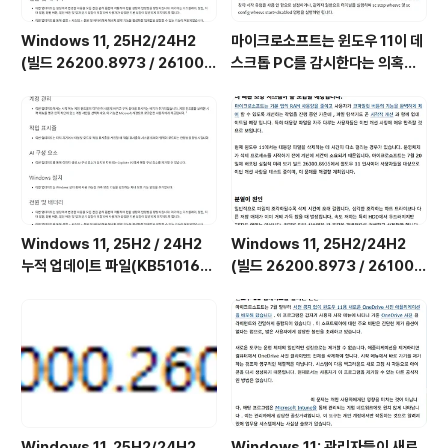
Windows 11, 25H2/24H2
마이크로소프트는 윈도우 11이 데
(빌드 26200.8973 / 26100.
스크톱 PC를 감시한다는 의혹을
8973) 최적화 / 앱제거 / 저사양
부인하며, 해당 서비스가 실제로
버전 [한글/영문판]
하는 일을 공개했습니다. (Wind
ows 11 상태 및 최적화된 환경 서
비스를 비활성화하는 방법)
Windows 11, 25H2 / 24H2
Windows 11, 25H2/24H2
누적 업데이트 파일(KB510168
(빌드 26200.8973 / 26100.
4) : 26200.x → 26200.8973
8973) UUP 누적 업데이트 통합
/ 26100.x → 26100.8973 (=
판 [한글/영문판]
7월 일반 사용자용 선택적 비보안
업데이트)
Windows 11, 25H2/24H2
Windows 11: 관리자들이 새로