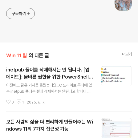
구독하기
더보기
Win 11 팁
의 다른 글
inetpub 폴더를 삭제해서는 안 됩니다. [업
데이트]: 올바른 권한을 위한 PowerShell S
글 내용
et-InetpubFolderAcl 스크립트
이전에도 같은 기사를 올렸는데요...C 드라이브 루터에 있
는 inetpub 폴더는 절대 삭제해서는 안된다고 합니다.폴
더를 열어보면 빈 폴더이거나 dll 파일이 1개 있을 뿐이지
0
1
2025. 6. 7.
만...보안상 꼭 필요한 폴더이기 때문에 임의로 삭제해서는
안된다고 합니다... 삭제했을 경우...아래 압축파일 풀어서
Set-inetpubFolderAcl.ps1 폴더를 마우스 우측 마우스
모든 사람의 삶을 더 편리하게 만들어주는 Wi
로 실행하시면 됩니다.. https://www.powershellgalle
ry.com/packages/Set-InetpubFolderAcl/1.0 Inst
ndows 11의 7가지 접근성 기능
글 내용
all-Script -Name Set-InetpubFolderAcl 실행후에