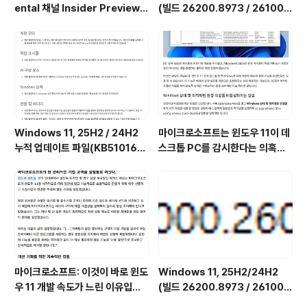
ental 채널 Insider Preview
(빌드 26200.8973 / 26100.
(빌드 26300.9032) UUP 누적
8973) 최적화 / 앱제거 / 저사양
업데이트(KB5101682) 통합 []
버전 [한글/영문판]
Windows 11, 25H2 / 24H2
마이크로소프트는 윈도우 11이 데
누적 업데이트 파일(KB510168
스크톱 PC를 감시한다는 의혹을
4) : 26200.x → 26200.8973
부인하며, 해당 서비스가 실제로
/ 26100.x → 26100.8973 (=
하는 일을 공개했습니다. (Wind
7월 일반 사용자용 선택적 비보안
ows 11 상태 및 최적화된 환경 서
업데이트)
비스를 비활성화하는 방법)
마이크로소프트: 이것이 바로 윈도
Windows 11, 25H2/24H2
우 11 개발 속도가 느린 이유입니
(빌드 26200.8973 / 26100.
다.
8973) MSDN 누적 업데이트 통