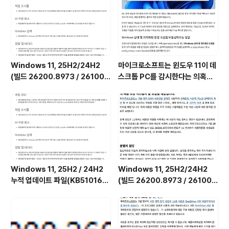
Windows 11, 25H2/24H2
마이크로소프트는 윈도우 11이 데
(빌드 26200.8973 / 26100.
스크톱 PC를 감시한다는 의혹을
8973) 최적화 / 앱제거 / 저사양
부인하며, 해당 서비스가 실제로
버전 [한글/영문판]
하는 일을 공개했습니다. (Wind
ows 11 상태 및 최적화된 환경 서
비스를 비활성화하는 방법)
Windows 11, 25H2 / 24H2
Windows 11, 25H2/24H2
누적 업데이트 파일(KB510168
(빌드 26200.8973 / 26100.
4) : 26200.x → 26200.8973
8973) UUP 누적 업데이트 통합
/ 26100.x → 26100.8973 (=
판 [한글/영문판]
7월 일반 사용자용 선택적 비보안
업데이트)