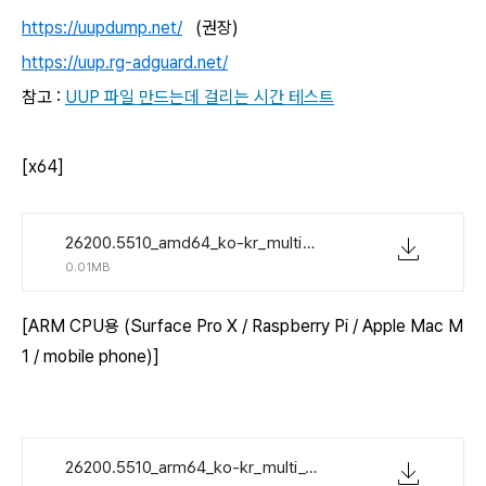
https://uupdump.net/
(권장)
https://uup.rg-adguard.net/
참고 :
UUP 파일 만드는데 걸리는 시간 테스트
[x64]
26200.5510_amd64_ko-kr_multi_b8bb9d42_convert_virtual.zip
0.01MB
[ARM CPU용 (Surface Pro X / Raspberry Pi / Apple Mac M
1 / mobile phone)]
26200.5510_arm64_ko-kr_multi_337db12c_convert_virtual.zip